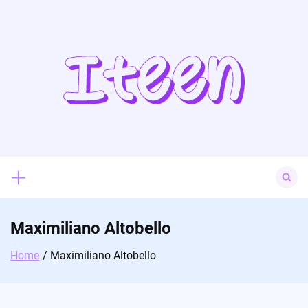
Skip
to
content
Search
for:
Maximiliano Altobello
Home
Maximiliano Altobello