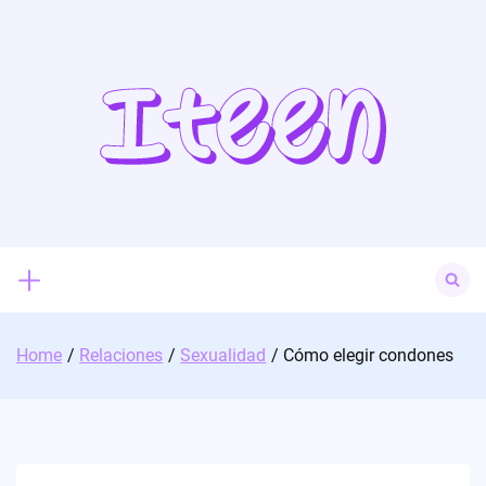
Skip
to
content
Search
for:
Home
Relaciones
Sexualidad
Cómo elegir condones