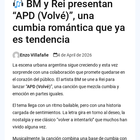
BM y Rei presentan
“APD (Volvé)”, una
cumbia romántica que ya
es tendencia
Enzo Villafañe
4 de April de 2026
Posted
by
La escena urbana argentina sigue creciendo y esta vez
sorprende con una colaboración que promete quedarse en
el corazón del público. El artista BM se une a Rei para
lanzar
“APD (Volvé)”
, una canción que mezcla cumbia y
emoción en partes iguales.
El tema llega con un ritmo bailable, pero con una historia
cargada de sentimientos. La letra gira en torno al deseo, la
nostalgia y ese clásico “volver a intentarlo” que muchos han
vivido alguna vez.
Musicalmente, la canción combina una base de cumbia con