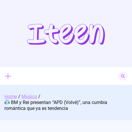
Skip
to
content
Search
for:
Home
Musica
BM y Rei presentan “APD (Volvé)”, una cumbia
romántica que ya es tendencia