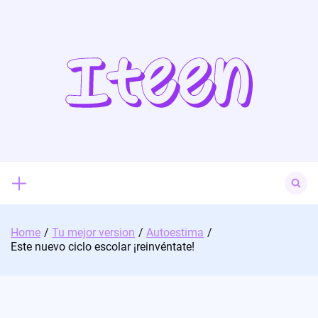
Skip
to
content
Search
for:
Home
Tu mejor version
Autoestima
Este nuevo ciclo escolar ¡reinvéntate!