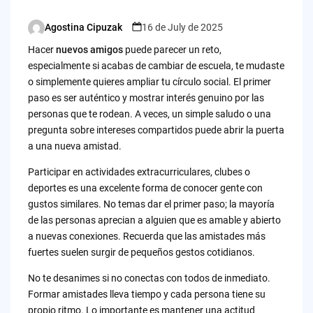
Agostina Cipuzak
16 de July de 2025
Posted
by
Hacer
nuevos amigos
puede parecer un reto,
especialmente si acabas de cambiar de escuela, te mudaste
o simplemente quieres ampliar tu círculo social. El primer
paso es ser auténtico y mostrar interés genuino por las
personas que te rodean. A veces, un simple saludo o una
pregunta sobre intereses compartidos puede abrir la puerta
a una nueva amistad.
Participar en actividades extracurriculares, clubes o
deportes es una excelente forma de conocer gente con
gustos similares. No temas dar el primer paso; la mayoría
de las personas aprecian a alguien que es amable y abierto
a nuevas conexiones. Recuerda que las amistades más
fuertes suelen surgir de pequeños gestos cotidianos.
No te desanimes si no conectas con todos de inmediato.
Formar amistades lleva tiempo y cada persona tiene su
propio ritmo. Lo importante es mantener una actitud